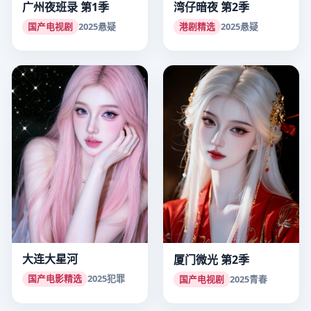
广州夜班录 第1季
湾仔暗夜 第2季
国产电视剧
2025
悬疑
港剧精选
2025
悬疑
大连大星河
厦门微光 第2季
国产电影精选
2025
犯罪
国产电视剧
2025
青春