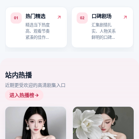
热门精选
口碑剧场
01
02
精选当下热度
汇集剧情扎
高、观看节奏
实、人物关系
紧凑的佳作，
鲜明的口碑作
适合快速进入
品，适合细品
追剧状态。
故事层次。
站内热播
近期更受欢迎的高清剧集入口
进入热播榜